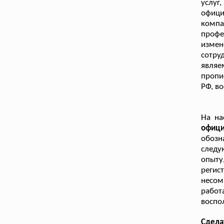
услуг
офици
комп
профе
изме
сотру
являе
пропи
РФ, в
На на
офиц
обозн
следу
опыт
регис
несом
работ
воспо
Сдела