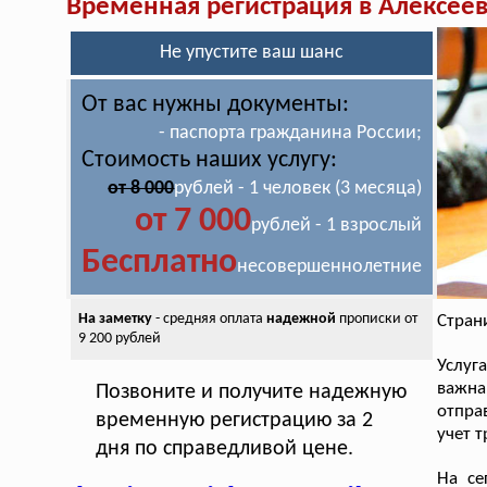
Временная регистрация в Алексее
Не упустите ваш шанс
От вас нужны документы:
- паспорта гражданина России;
Стоимость наших услугу:
от 8 000
рублей - 1 человек (3 месяца)
от 7 000
рублей - 1 взрослый
Бесплатно
несовершеннолетние
На заметку
- средняя оплата
надежной
прописки от
Стран
9 200 рублей
Услуг
важна
Позвоните и получите надежную
отпра
временную регистрацию за 2
учет 
дня по справедливой цене.
На се