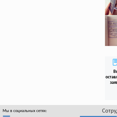
В
остав
зая
Сотру
Мы в социальных сетях: