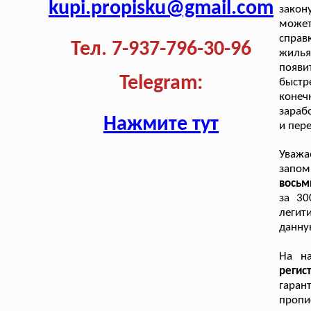
kupi.propisku@gmail.com
закон
может
справ
Тел. 7-937-796-30-96
жилья
появи
Telegram:
быстр
конеч
зараб
Нажмите тут
и пер
Уважа
запо
восьм
за 30
легит
данну
На н
реги
гаран
проп